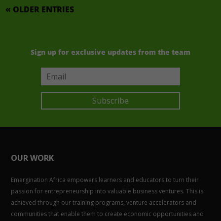
« OLDER ENTRIES
Sign up for exclusive updates from the team
Subscribe
OUR WORK
Emergination Africa empowers learners and educators to turn their
passion for entrepreneurship into valuable business ventures. This is
achieved through our training programs, venture accelerators and
communities that enable them to create economic opportunities and