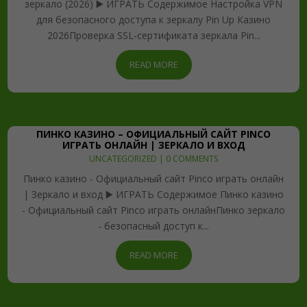
зеркало (2026) ▶️ ИГРАТЬ Содержимое Настройка VPN
для безопасного доступа к зеркалу Pin Up Казино
2026Проверка SSL‑сертификата зеркала Pin...
READ MORE
ПИНКО КАЗИНО – ОФИЦИАЛЬНЫЙ САЙТ PINCO
ИГРАТЬ ОНЛАЙН | ЗЕРКАЛО И ВХОД
UNCATEGORIZED
| 0 COMMENTS
Пинко казино - Официальный сайт Pinco играть онлайн
| Зеркало и вход ▶️ ИГРАТЬ Содержимое Пинко казино
- Официальный сайт Pinco играть онлайнПинко зеркало
- безопасный доступ к...
READ MORE