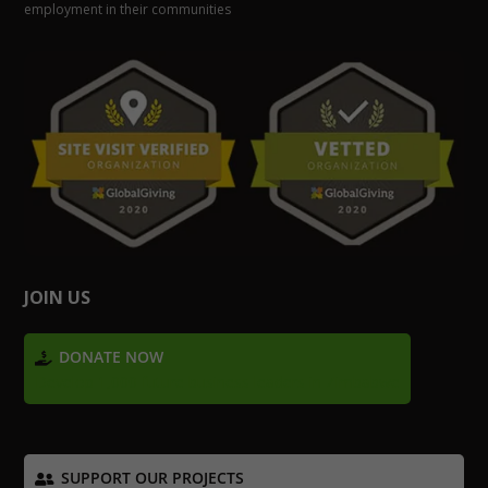
employment in their communities
JOIN US
DONATE NOW
Develop 1,000 future business leaders in Zimbabwe
SUPPORT OUR PROJECTS