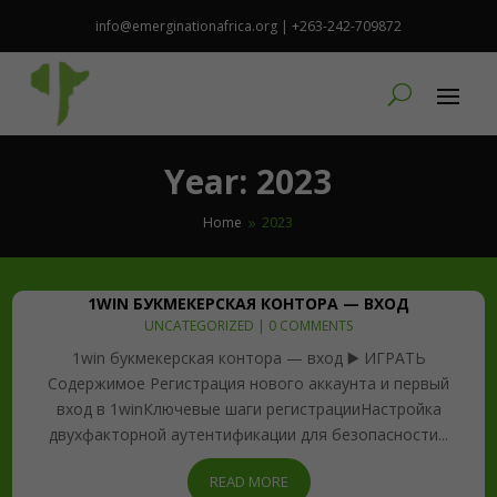
info@emerginationafrica.org | +263-242-709872
Year:
2023
Home
2023
9
1WIN БУКМЕКЕРСКАЯ КОНТОРА — ВХОД
UNCATEGORIZED
| 0 COMMENTS
1win букмекерская контора — вход ▶️ ИГРАТЬ
Содержимое Регистрация нового аккаунта и первый
вход в 1winКлючевые шаги регистрацииНастройка
двухфакторной аутентификации для безопасности...
READ MORE