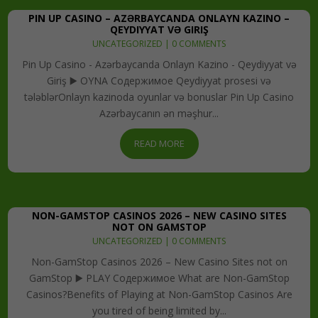
PIN UP CASINO – AZƏRBAYCANDA ONLAYN KAZINO –
QEYDIYYAT VƏ GIRIŞ
UNCATEGORIZED
| 0 COMMENTS
Pin Up Casino - Azərbaycanda Onlayn Kazino - Qeydiyyat və
Giriş ▶️ OYNA Содержимое Qeydiyyat prosesi və
tələblərOnlayn kazinoda oyunlar və bonuslar Pin Up Casino
Azərbaycanın ən məşhur...
READ MORE
NON-GAMSTOP CASINOS 2026 – NEW CASINO SITES
NOT ON GAMSTOP
UNCATEGORIZED
| 0 COMMENTS
Non-GamStop Casinos 2026 – New Casino Sites not on
GamStop ▶️ PLAY Содержимое What are Non-GamStop
Casinos?Benefits of Playing at Non-GamStop Casinos Are
you tired of being limited by...