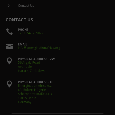
5
Contact Us
CONTACT US
PHONE

+263-242-709872
EMAIL

info@emerginationafrica.org
PHYSICAL ADDRESS - ZW

56 Argyle Road
Avondale
Harare, Zimbabwe
PHYSICAL ADDRESS - DE

Emergination Africa e.v.
c/o Robert Högerle
Scharnhorststraße 33 D
10115 Berlin
Germany